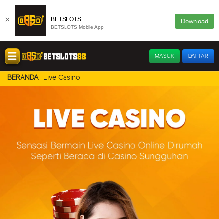
×
BETSLOTS
Download
BETSLOTS Mobile App
MASUK
DAFTAR
Live Casino
BERANDA